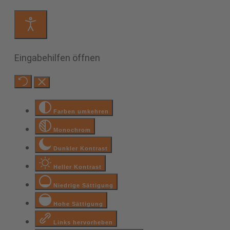
Eingabehilfen öffnen
Farben umkehren
Monochrom
Dunkler Kontrast
Heller Kontrast
Niedrige Sättigung
Hohe Sättigung
Links hervorheben