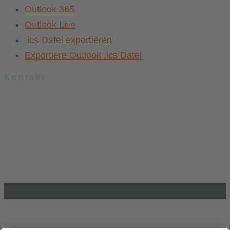
Outlook 365
Outlook Live
.ics-Datei exportieren
Exportiere Outlook .ics Datei
Kontakt
.lkj) – Landesvereinigung kulturelle Kinder- und Jugendbildung
Sachsen-Anhalt e. V.
Brandenburger Straße 9
39104 Magdeburg
info@lkj-lsa.de
0391 / 244 51 60
Einkaufen und Gutes tun