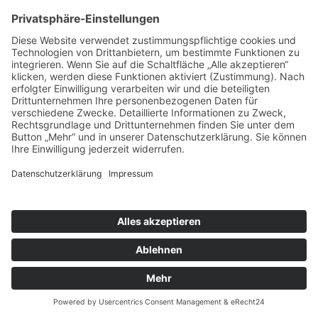
auszuprobieren, Neues zu entdecken und ganz
ohne Leistungsdruck ins künstlerische Arbeiten
einzutauchen? Dann ist dieses Seminar genau
das Richtige […]
Januar 2026
Mo.
26
Erstes Zwischenseminar – Seminargruppe
Orange und Pink
26. Januar
bis
30. Januar
KIEZ Arendsee
Am Lindenpark 4-7, Arendsee,
Altmark, Sachsen-Anhalt, Germany
Zwischenseminar im FSJ Kultur mit folgenden