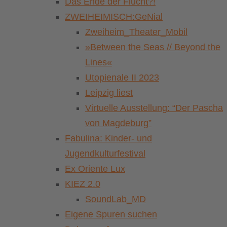
Das Ende der Flucht?!
ZWEIHEIMISCH:GeNial
Zweiheim_Theater_Mobil
»Between the Seas // Beyond the
Lines«
Utopienale II 2023
Leipzig liest
Virtuelle Ausstellung: “Der Pascha
von Magdeburg”
Fabulina: Kinder- und
Jugendkulturfestival
Ex Oriente Lux
KIEZ 2.0
SoundLab_MD
Eigene Spuren suchen