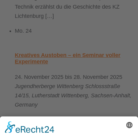
Technik erzählst du die Geschichte des KZ
Lichtenburg […]
Mo.
24
Kreatives Austoben – ein Seminar voller
Experimente
24. November 2025
bis
28. November 2025
Jugendherberge Wittenberg
Schlossstraße
14/15, Lutherstadt Wittenberg, Sachsen-Anhalt,
Germany
Du hast Lust, dich endlich mal wieder kreativ
auszutoben? Verschiedene Materialien