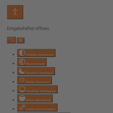
Eingabehilfen öffnen
Farben umkehren
Monochrom
Dunkler Kontrast
Heller Kontrast
Niedrige Sättigung
Hohe Sättigung
Links hervorheben