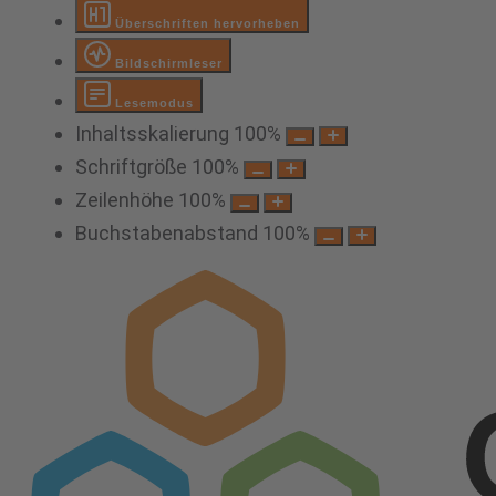
Überschriften hervorheben
Bildschirmleser
Lesemodus
Inhaltsskalierung
100
%
Schriftgröße
100
%
Zeilenhöhe
100
%
Buchstabenabstand
100
%