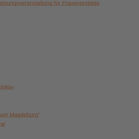
zungsveranstaltung für Frauenprojekte
Lines«
a von Magdeburg”
al