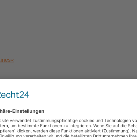
Lines«
a von Magdeburg”
al