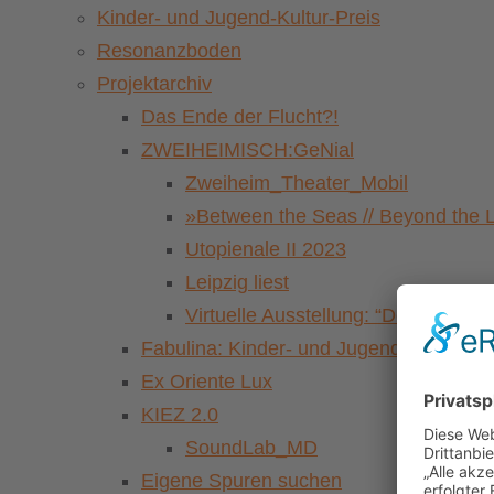
Kinder- und Jugend-Kultur-Preis
Resonanzboden
Projektarchiv
Das Ende der Flucht?!
ZWEIHEIMISCH:GeNial
Zweiheim_Theater_Mobil
»Between the Seas // Beyond the 
Utopienale II 2023
Leipzig liest
Virtuelle Ausstellung: “Der Pasch
Fabulina: Kinder- und Jugendkulturfestiv
Ex Oriente Lux
KIEZ 2.0
SoundLab_MD
Eigene Spuren suchen