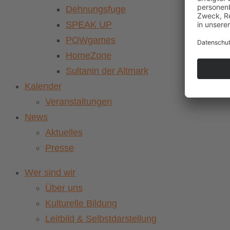
Dehnungsfuge
SPEAK UP
POWgames
HomeZone
Sultanin der Altmark
Kalender
Veranstaltungen
News
Aktuelles
Presse
Wer sind wir
Über uns
Kulturelle Bildung
Leitbild & Selbstdarstellung