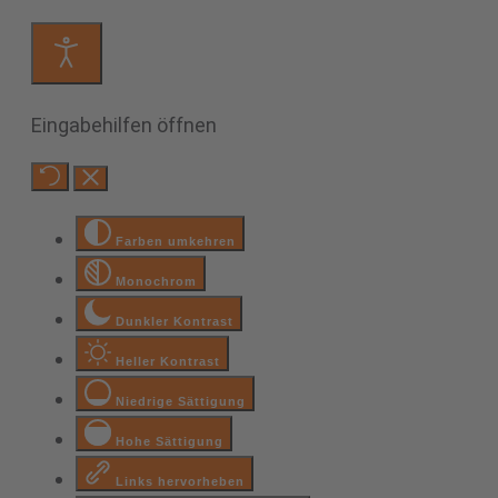
Eingabehilfen öffnen
Farben umkehren
Monochrom
Dunkler Kontrast
Heller Kontrast
Niedrige Sättigung
Hohe Sättigung
Links hervorheben