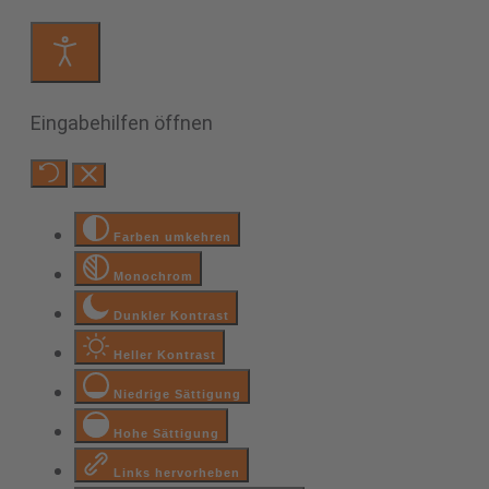
Eingabehilfen öffnen
Farben umkehren
Monochrom
Dunkler Kontrast
Heller Kontrast
Niedrige Sättigung
Hohe Sättigung
Links hervorheben