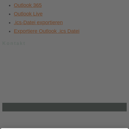
Outlook 365
Outlook Live
.ics-Datei exportieren
Exportiere Outlook .ics Datei
Kontakt
.lkj) – Landesvereinigung kulturelle Kinder- und Jugendbildung
Sachsen-Anhalt e. V.
Brandenburger Straße 9
39104 Magdeburg
info@lkj-lsa.de
0391 / 244 51 60
Einkaufen und Gutes tun