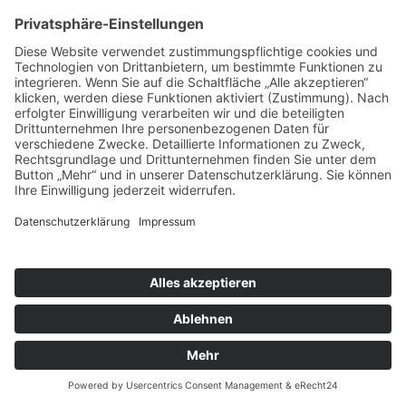
Menschen? Du hast Lust, Jugendgruppen zu
begleiten oder Ferienfreizeiten mitzugestalten?
Dann ist die Juleica vielleicht genau […]
Vorherige
Veranstaltungen
Heute
Nächste
Veranstaltungen