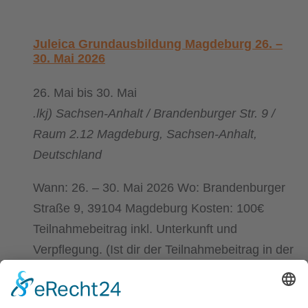
Juleica Grundausbildung Magdeburg 26. –
30. Mai 2026
26. Mai
bis
30. Mai
.lkj) Sachsen-Anhalt / Brandenburger Str. 9 /
Raum 2.12
Magdeburg, Sachsen-Anhalt,
Deutschland
Wann: 26. – 30. Mai 2026 Wo: Brandenburger
Straße 9, 39104 Magdeburg Kosten: 100€
Teilnahmebeitrag inkl. Unterkunft und
Verpflegung. (Ist dir der Teilnahmebeitrag in der
Höhe nicht möglich, sprich mich gerne an)
Worum geht’s? Du arbeitest gern mit jungen