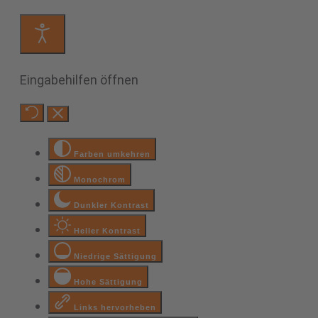
Eingabehilfen öffnen
Farben umkehren
Monochrom
Dunkler Kontrast
Heller Kontrast
Niedrige Sättigung
Hohe Sättigung
Links hervorheben