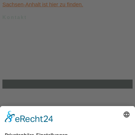
Sachsen-Anhalt ist hier zu finden.
Kontakt
.lkj) – Landesvereinigung kulturelle Kinder- und Jugendbildung
Sachsen-Anhalt e. V.
Brandenburger Straße 9
39104 Magdeburg
info@lkj-lsa.de
0391 / 244 51 60
Einkaufen und Gutes tun
Unterstütze die .lkj) Sachsen-Anhalt durch deine
Online-Einkäufe. Ganz ohne Mehrkosten.