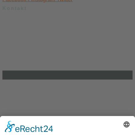
Kontakt
.lkj) – Landesvereinigung kulturelle Kinder- und Jugendbildung
Sachsen-Anhalt e. V.
Brandenburger Straße 9
39104 Magdeburg
info@lkj-lsa.de
0391 / 244 51 60
Einkaufen und Gutes tun
Unterstütze die .lkj) Sachsen-Anhalt durch deine
Online-Einkäufe. Ganz ohne Mehrkosten.