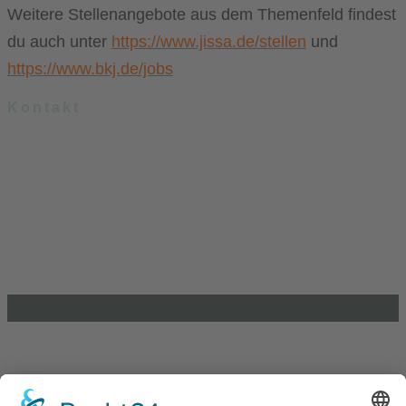
Weitere Stellenangebote aus dem Themenfeld findest
du auch unter
https://www.jissa.de/stellen
und
https://www.bkj.de/jobs
Kontakt
.lkj) – Landesvereinigung kulturelle Kinder- und Jugendbildung
Sachsen-Anhalt e. V.
Brandenburger Straße 9
39104 Magdeburg
info@lkj-lsa.de
0391 / 244 51 60
Einkaufen und Gutes tun
Unterstütze die .lkj) Sachsen-Anhalt durch deine