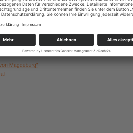
Lines«
a von Magdeburg”
al