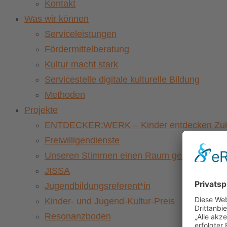
Kontakt
Was wir können
Serviceleistungen
Fördermittelberatung
Kultur macht stark
Servicestelle digitale kulturelle Bildung
Methoden
Projekte
ENTDECKER:WERK – Kinder entdecken Zuku
Freiwilligendienste
Unseren Stimmen einen Raum geben – Vernet
JISSA
Jugendbildungsreferent*in
Kinder- und Jugend-Kultur-Preis
Resonanzboden