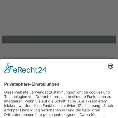
Brandenburger Straße 9
39104 Magdeburg
info@lkj-lsa.de
0391 / 244 51 60
Einkaufen und Gutes tun
Unterstütze die .lkj) Sachsen-Anhalt durch deine
Online-Einkäufe. Ganz ohne Mehrkosten.
Kontakt
Impressum