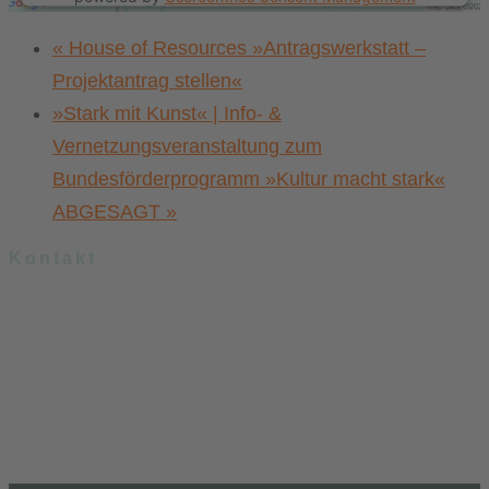
Platform
&
eRecht24
«
House of Resources »Antragswerkstatt –
Projektantrag stellen«
»Stark mit Kunst« | Info- &
Vernetzungsveranstaltung zum
Bundesförderprogramm »Kultur macht stark«
ABGESAGT
»
Kontakt
.lkj) – Landesvereinigung kulturelle Kinder- und Jugendbildung
Sachsen-Anhalt e. V.
Brandenburger Straße 9
39104 Magdeburg
info@lkj-lsa.de
0391 / 244 51 60