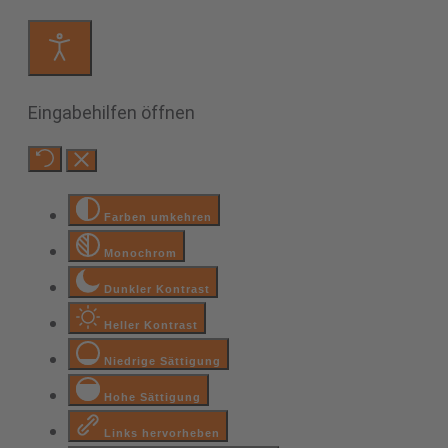
Eingabehilfen öffnen
Farben umkehren
Monochrom
Dunkler Kontrast
Heller Kontrast
Niedrige Sättigung
Hohe Sättigung
Links hervorheben