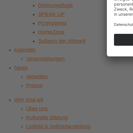
Dehnungsfuge
SPEAK UP
POWgames
HomeZone
Sultanin der Altmark
Kalender
Veranstaltungen
News
Aktuelles
Presse
Wer sind wir
Über uns
Kulturelle Bildung
Leitbild & Selbstdarstellung