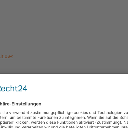
Lines«
a von Magdeburg”
al