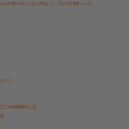
zungsveranstaltung für Frauenprojekte
Lines«
a von Magdeburg”
al