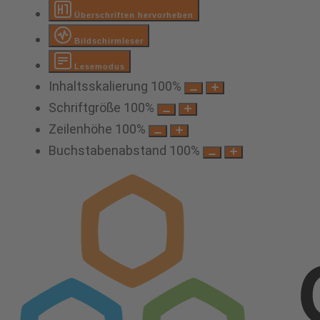
Überschriften hervorheben
Bildschirmleser
Lesemodus
Inhaltsskalierung
100
%
Schriftgröße
100
%
Zeilenhöhe
100
%
Buchstabenabstand
100
%