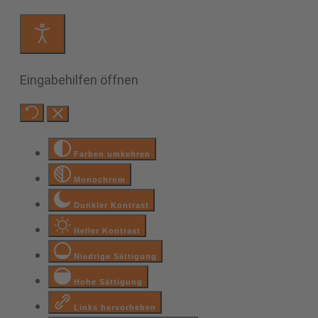
Eingabehilfen öffnen
Farben umkehren
Monochrom
Dunkler Kontrast
Heller Kontrast
Niedrige Sättigung
Hohe Sättigung
Links hervorheben