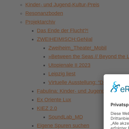
Kinder- und Jugend-Kultur-Preis
Resonanzboden
Projektarchiv
Das Ende der Flucht?!
ZWEIHEIMISCH:GeNial
Zweiheim_Theater_Mobil
»Between the Seas // Beyond the 
Utopienale II 2023
Leipzig liest
Virtuelle Ausstellung: “Der Pasch
Fabulina: Kinder- und Jugendkulturfestiv
Ex Oriente Lux
KIEZ 2.0
SoundLab_MD
Eigene Spuren suchen