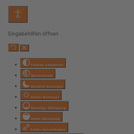
Eingabehilfen öffnen
Farben umkehren
Monochrom
Dunkler Kontrast
Heller Kontrast
Niedrige Sättigung
Hohe Sättigung
Links hervorheben