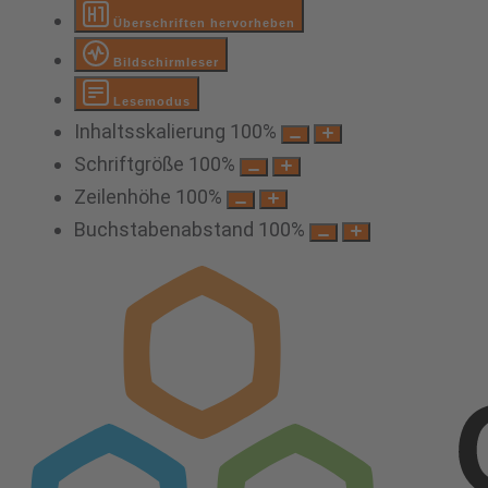
Überschriften hervorheben
Bildschirmleser
Lesemodus
Inhaltsskalierung
100
%
Schriftgröße
100
%
Zeilenhöhe
100
%
Buchstabenabstand
100
%