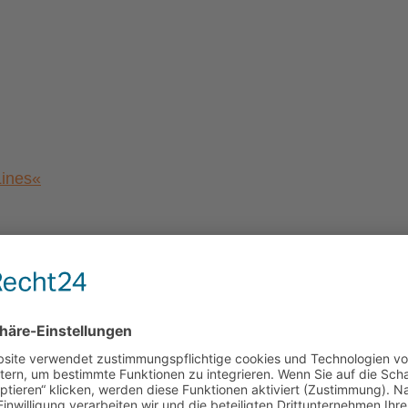
Lines«
a von Magdeburg”
al