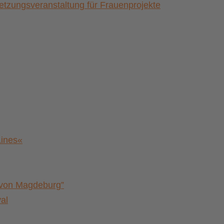
zungsveranstaltung für Frauenprojekte
Lines«
a von Magdeburg”
al