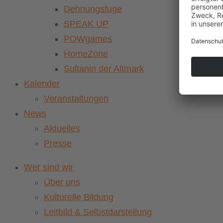
Dehnungsfuge
SPEAK UP
POWgames
HomeZone
Sultanin der Altmark
Kalender
Veranstaltungen
News
Aktuelles
Presse
Wer sind wir
Über uns
Kulturelle Bildung
Leitbild & Selbstdarstellung