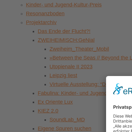
Kinder- und Jugend-Kultur-Preis
Resonanzboden
Projektarchiv
Das Ende der Flucht?!
ZWEIHEIMISCH:GeNial
Zweiheim_Theater_Mobil
»Between the Seas // Beyond the 
Utopienale II 2023
Leipzig liest
Virtuelle Ausstellung: “Der Pasch
Fabulina: Kinder- und Jugendkulturfestiv
Ex Oriente Lux
KIEZ 2.0
SoundLab_MD
Eigene Spuren suchen