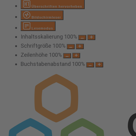
Überschriften hervorheben
Bildschirmleser
Lesemodus
Inhaltsskalierung
100
%
Schriftgröße
100
%
Zeilenhöhe
100
%
Buchstabenabstand
100
%