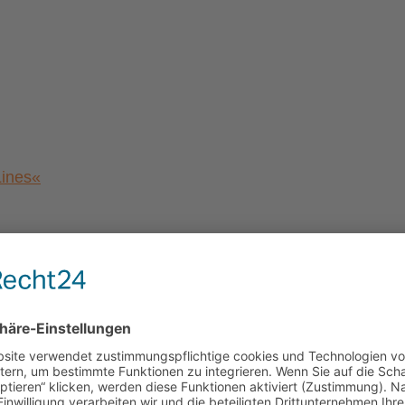
Lines«
a von Magdeburg”
al