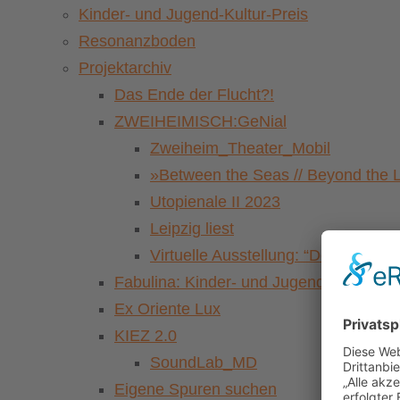
Kinder- und Jugend-Kultur-Preis
Resonanzboden
Projektarchiv
Das Ende der Flucht?!
ZWEIHEIMISCH:GeNial
Zweiheim_Theater_Mobil
»Between the Seas // Beyond the 
Utopienale II 2023
Leipzig liest
Virtuelle Ausstellung: “Der Pasch
Fabulina: Kinder- und Jugendkulturfestiv
Ex Oriente Lux
KIEZ 2.0
SoundLab_MD
Eigene Spuren suchen