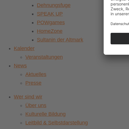
Dehnungsfuge
SPEAK UP
POWgames
HomeZone
Sultanin der Altmark
Kalender
Veranstaltungen
News
Aktuelles
Presse
Wer sind wir
Über uns
Kulturelle Bildung
Leitbild & Selbstdarstellung