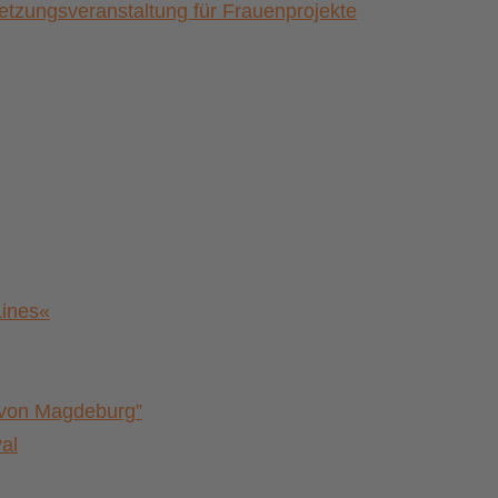
zungsveranstaltung für Frauenprojekte
Lines«
a von Magdeburg”
al