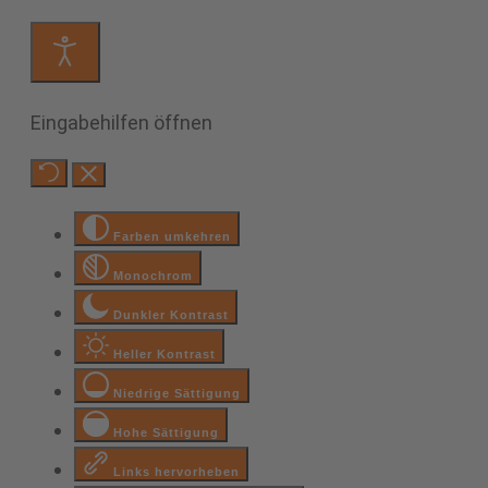
Eingabehilfen öffnen
Farben umkehren
Monochrom
Dunkler Kontrast
Heller Kontrast
Niedrige Sättigung
Hohe Sättigung
Links hervorheben