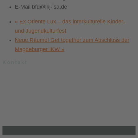
E-Mail
bfd@lkj-lsa.de
«
Ex Oriente Lux – das interkulturelle Kinder-
und Jugendkulturfest
Neue Räume! Get together zum Abschluss der
Magdeburger IKW
»
Kontakt
.lkj) – Landesvereinigung kulturelle Kinder- und Jugendbildung
Sachsen-Anhalt e. V.
Brandenburger Straße 9
39104 Magdeburg
info@lkj-lsa.de
0391 / 244 51 60