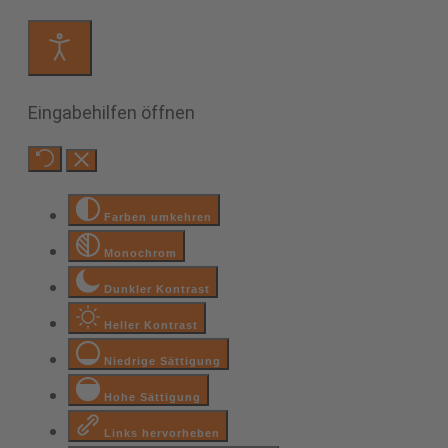
Eingabehilfen öffnen
Farben umkehren
Monochrom
Dunkler Kontrast
Heller Kontrast
Niedrige Sättigung
Hohe Sättigung
Links hervorheben