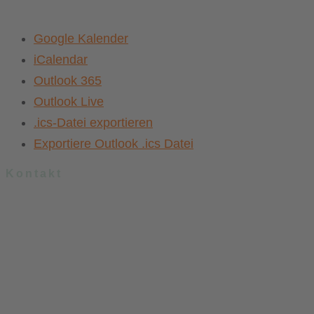
Google Kalender
iCalendar
Outlook 365
Outlook Live
.ics-Datei exportieren
Exportiere Outlook .ics Datei
Kontakt
.lkj) – Landesvereinigung kulturelle Kinder- und Jugendbildung
Sachsen-Anhalt e. V.
Brandenburger Straße 9
39104 Magdeburg
info@lkj-lsa.de
0391 / 244 51 60