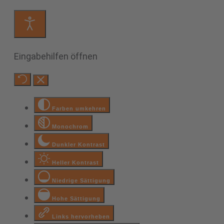
Eingabehilfen öffnen
Farben umkehren
Monochrom
Dunkler Kontrast
Heller Kontrast
Niedrige Sättigung
Hohe Sättigung
Links hervorheben