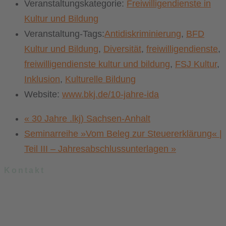
Veranstaltungskategorie:
Freiwilligendienste in
Kultur und Bildung
Veranstaltung-Tags:
Antidiskriminierung
,
BFD
Kultur und Bildung
,
Diversität
,
freiwilligendienste
,
freiwilligendienste kultur und bildung
,
FSJ Kultur
,
Inklusion
,
Kulturelle Bildung
Website:
www.bkj.de/10-jahre-ida
«
30 Jahre .lkj) Sachsen-Anhalt
Seminarreihe »Vom Beleg zur Steuererklärung« |
Teil III – Jahresabschlussunterlagen
»
Kontakt
.lkj) – Landesvereinigung kulturelle Kinder- und Jugendbildung
Sachsen-Anhalt e. V.
Brandenburger Straße 9