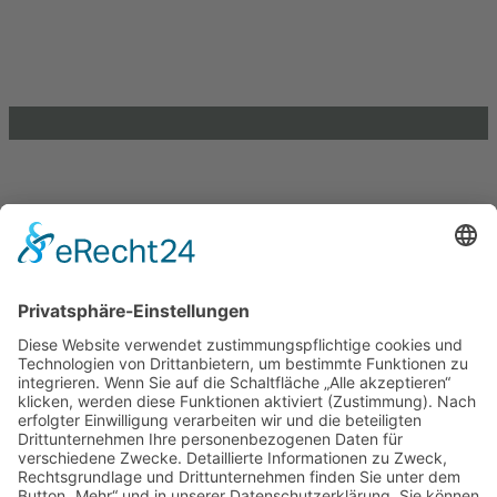
39104 Magdeburg
info@lkj-lsa.de
0391 / 244 51 60
Einkaufen und Gutes tun
Unterstütze die .lkj) Sachsen-Anhalt durch deine
Online-Einkäufe. Ganz ohne Mehrkosten.
Kontakt
Impressum
Datenschutzerklärung