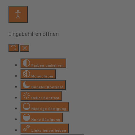
Eingabehilfen öffnen
Farben umkehren
Monochrom
Dunkler Kontrast
Heller Kontrast
Niedrige Sättigung
Hohe Sättigung
Links hervorheben