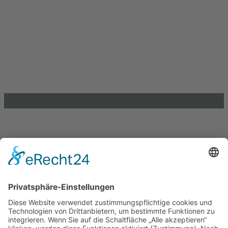
.lkj) – Landesvereinigung kulturelle Kinder- und Jugendbildung
Sachsen-Anhalt e. V.
Brandenburger Straße 9
39104 Magdeburg
info@lkj-lsa.de
0391 / 244 51 60
Einkaufen und Gutes tun
Unterstütze die .lkj) Sachsen-Anhalt durch deine
Online-Einkäufe. Ganz ohne Mehrkosten.