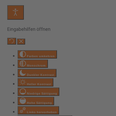
Eingabehilfen öffnen
Farben umkehren
Monochrom
Dunkler Kontrast
Heller Kontrast
Niedrige Sättigung
Hohe Sättigung
Links hervorheben