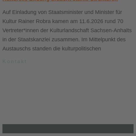
Auf Einladung von Staatsminister und Minister für
Kultur Rainer Robra kamen am 11.6.2026 rund 70
Vertreter*innen der Kulturlandschaft Sachsen-Anhalts
in der Staatskanzlei zusammen. Im Mittelpunkt des
Austauschs standen die kulturpolitischen
Kontakt
.lkj) – Landesvereinigung kulturelle Kinder- und Jugendbildung
Sachsen-Anhalt e. V.
Brandenburger Straße 9
39104 Magdeburg
info@lkj-lsa.de
0391 / 244 51 60