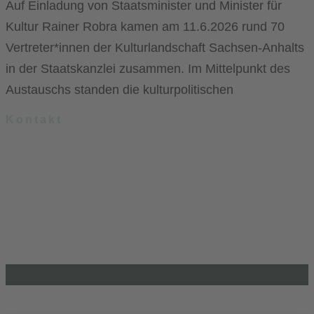
Auf Einladung von Staatsminister und Minister für
Kultur Rainer Robra kamen am 11.6.2026 rund 70
Vertreter*innen der Kulturlandschaft Sachsen-Anhalts
in der Staatskanzlei zusammen. Im Mittelpunkt des
Austauschs standen die kulturpolitischen
Kontakt
.lkj) – Landesvereinigung kulturelle Kinder- und Jugendbildung
Sachsen-Anhalt e. V.
Brandenburger Straße 9
39104 Magdeburg
info@lkj-lsa.de
0391 / 244 51 60
Einkaufen und Gutes tun