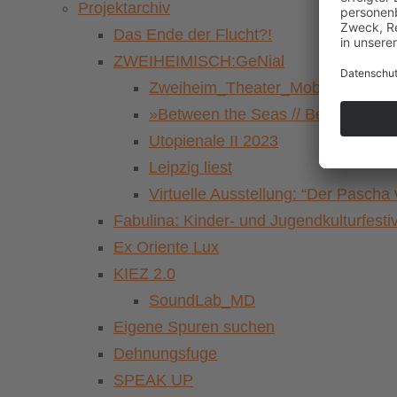
Projektarchiv
Das Ende der Flucht?!
ZWEIHEIMISCH:GeNial
Zweiheim_Theater_Mobil
»Between the Seas // Beyond the 
Utopienale II 2023
Leipzig liest
Virtuelle Ausstellung: “Der Pasch
Fabulina: Kinder- und Jugendkulturfestiv
Ex Oriente Lux
KIEZ 2.0
SoundLab_MD
Eigene Spuren suchen
Dehnungsfuge
SPEAK UP