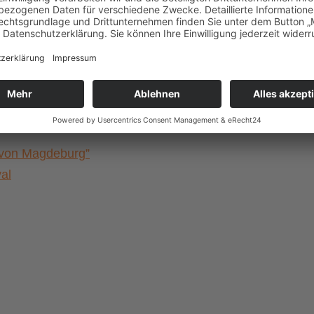
Lines«
a von Magdeburg”
al