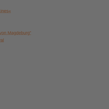
Lines«
a von Magdeburg”
al