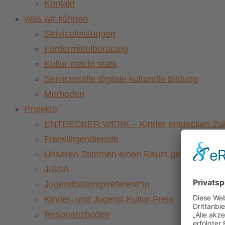
Kontakt
Was wir können
Serviceleistungen
Fördermittelberatung
Kultur macht stark
Servicestelle digitale kulturelle Bildung
Methoden
Projekte
ENTDECKER:WERK – Kinder entdecken Zuku
Freiwilligendienste
Unseren Stimmen einen Raum geben – Vernet
JISSA
Jugendbildungsreferent*in
Kinder- und Jugend-Kultur-Preis
Resonanzboden