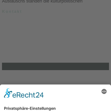
Austauschs standen die kulturpolitischen
Kontakt
.lkj) – Landesvereinigung kulturelle Kinder- und Jugendbildung
Sachsen-Anhalt e. V.
Brandenburger Straße 9
39104 Magdeburg
info@lkj-lsa.de
0391 / 244 51 60
Einkaufen und Gutes tun
Unterstütze die .lkj) Sachsen-Anhalt durch deine
Online-Einkäufe. Ganz ohne Mehrkosten.