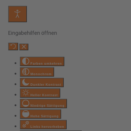
Eingabehilfen öffnen
Farben umkehren
Monochrom
Dunkler Kontrast
Heller Kontrast
Niedrige Sättigung
Hohe Sättigung
Links hervorheben