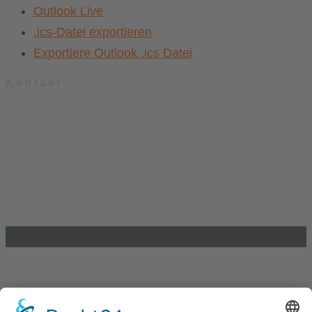
Outlook Live
.ics-Datei exportieren
Exportiere Outlook .ics Datei
Kontakt
.lkj) – Landesvereinigung kulturelle Kinder- und Jugendbildung
Sachsen-Anhalt e. V.
Brandenburger Straße 9
39104 Magdeburg
info@lkj-lsa.de
0391 / 244 51 60
Einkaufen und Gutes tun
Unterstütze die .lkj) Sachsen-Anhalt durch deine