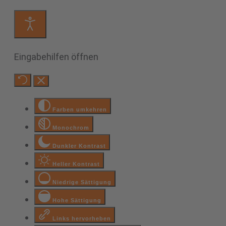
Eingabehilfen öffnen
Farben umkehren
Monochrom
Dunkler Kontrast
Heller Kontrast
Niedrige Sättigung
Hohe Sättigung
Links hervorheben