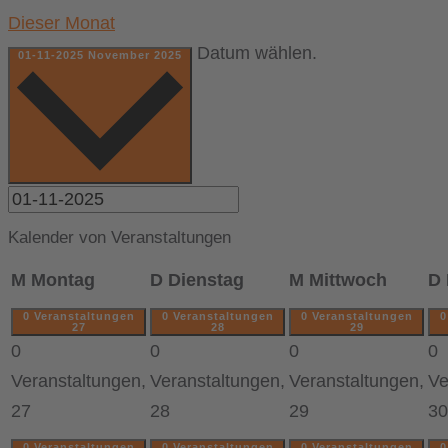
Dieser Monat
Datum wählen.
01-11-2025
November 2025
Kalender von Veranstaltungen
M
Montag
D
Dienstag
M
Mittwoch
D
0 Veranstaltungen
0 Veranstaltungen
0 Veranstaltungen
0
27
28
29
0
0
0
0
Veranstaltungen,
Veranstaltungen,
Veranstaltungen,
Ve
27
28
29
30
0 Veranstaltungen
0 Veranstaltungen
0 Veranstaltungen
0