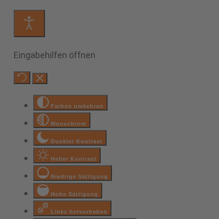
Eingabehilfen öffnen
Farben umkehren
Monochrom
Dunkler Kontrast
Heller Kontrast
Niedrige Sättigung
Hohe Sättigung
Links hervorheben