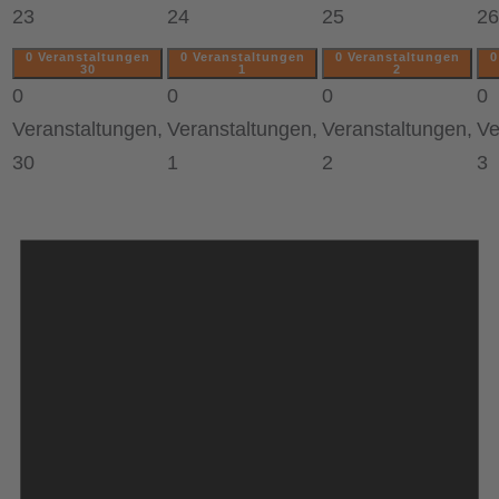
23
24
25
26
0 Veranstaltungen
0 Veranstaltungen
0 Veranstaltungen
0
30
1
2
0
0
0
0
Veranstaltungen,
Veranstaltungen,
Veranstaltungen,
Ve
30
1
2
3