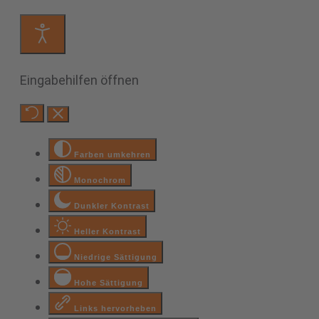
Eingabehilfen öffnen
Farben umkehren
Monochrom
Dunkler Kontrast
Heller Kontrast
Niedrige Sättigung
Hohe Sättigung
Links hervorheben