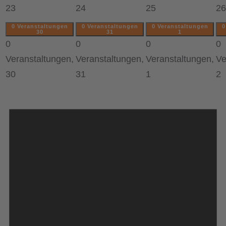
23
24
25
26
0 Veranstaltungen
0 Veranstaltungen
0 Veranstaltungen
0
30
31
1
0
0
0
0
Veranstaltungen,
Veranstaltungen,
Veranstaltungen,
Ve
30
31
1
2