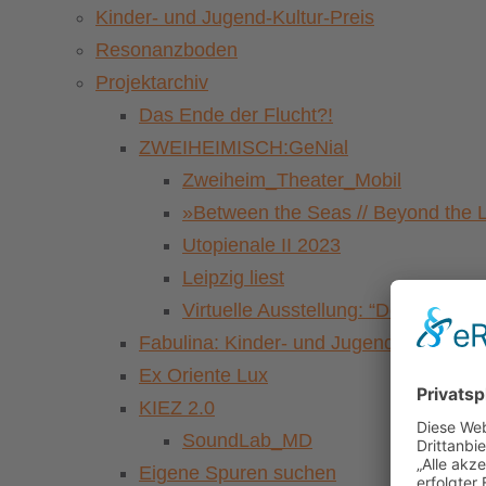
Kinder- und Jugend-Kultur-Preis
Resonanzboden
Projektarchiv
Das Ende der Flucht?!
ZWEIHEIMISCH:GeNial
Zweiheim_Theater_Mobil
»Between the Seas // Beyond the 
Utopienale II 2023
Leipzig liest
Virtuelle Ausstellung: “Der Pasch
Fabulina: Kinder- und Jugendkulturfestiv
Ex Oriente Lux
KIEZ 2.0
SoundLab_MD
Eigene Spuren suchen