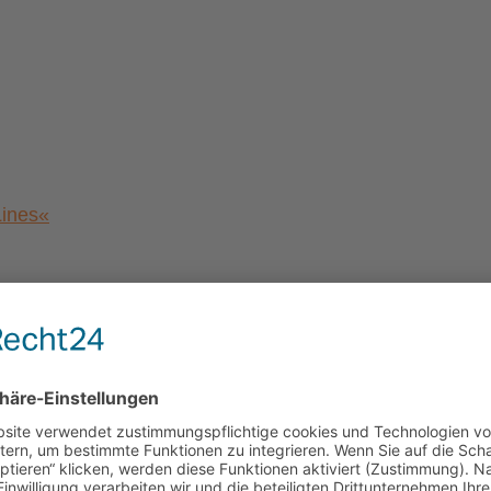
Lines«
a von Magdeburg”
al