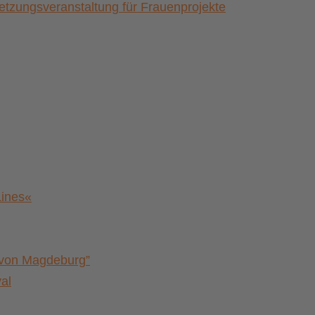
zungsveranstaltung für Frauenprojekte
Lines«
a von Magdeburg”
al