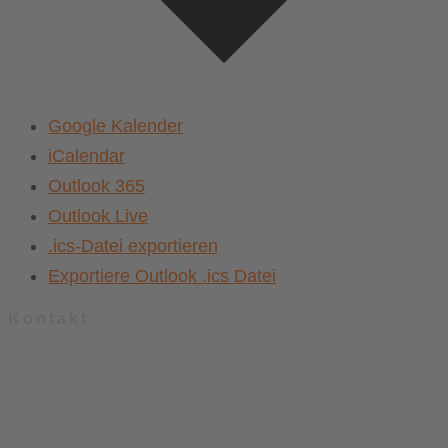
Google Kalender
iCalendar
Outlook 365
Outlook Live
.ics-Datei exportieren
Exportiere Outlook .ics Datei
Kontakt
.lkj) – Landesvereinigung kulturelle Kinder- und Jugendbildung
Sachsen-Anhalt e. V.
Brandenburger Straße 9
39104 Magdeburg