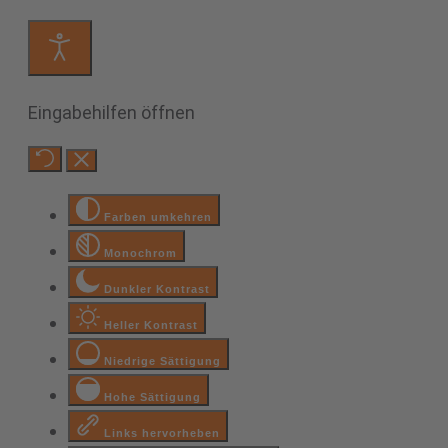
Eingabehilfen öffnen
Farben umkehren
Monochrom
Dunkler Kontrast
Heller Kontrast
Niedrige Sättigung
Hohe Sättigung
Links hervorheben