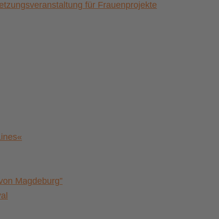
zungsveranstaltung für Frauenprojekte
Lines«
a von Magdeburg”
al