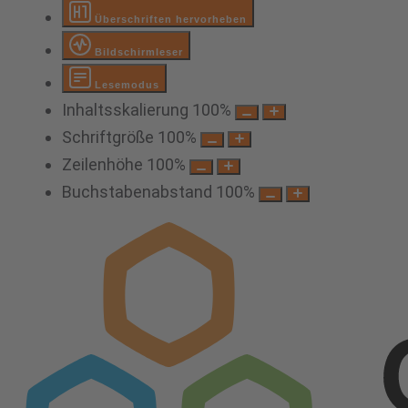
Überschriften hervorheben
Bildschirmleser
Lesemodus
Inhaltsskalierung
100
%
Schriftgröße
100
%
Zeilenhöhe
100
%
Buchstabenabstand
100
%