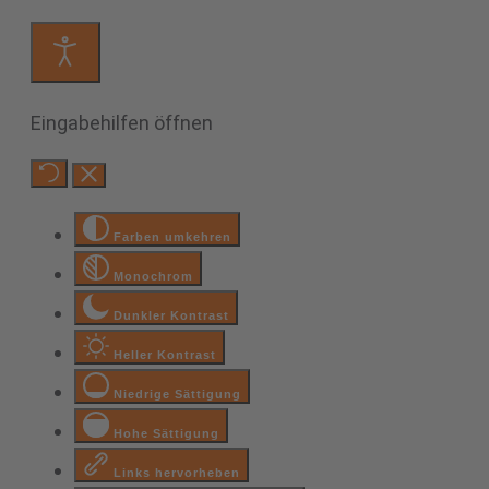
Eingabehilfen öffnen
Farben umkehren
Monochrom
Dunkler Kontrast
Heller Kontrast
Niedrige Sättigung
Hohe Sättigung
Links hervorheben