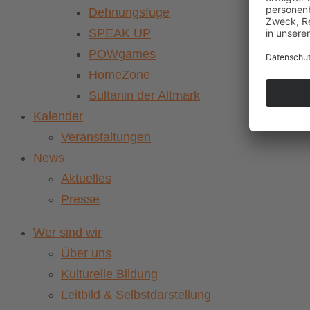
Dehnungsfuge
SPEAK UP
POWgames
HomeZone
Sultanin der Altmark
Kalender
Veranstaltungen
News
Aktuelles
Presse
Wer sind wir
Über uns
Kulturelle Bildung
Leitbild & Selbstdarstellung