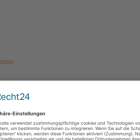
Lines«
a von Magdeburg”
al