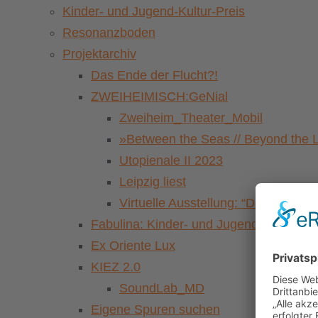
Kinder- und Jugend-Kultur-Preis
Resonanzboden
Projektarchiv
Das Ende der Flucht?!
ZWEIHEIMISCH:GeNial
Zweiheim_Theater_Mobil
»Between the Seas // Beyond the 
Utopienale II 2023
Leipzig liest
Virtuelle Ausstellung: “Der Pasch
Fabulina: Kinder- und Jugendkulturfestiv
Ex Oriente Lux
KIEZ 2.0
SoundLab_MD
Eigene Spuren suchen