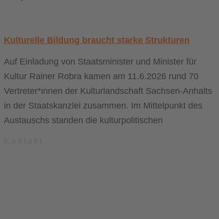
Kulturelle Bildung braucht starke Strukturen
Auf Einladung von Staatsminister und Minister für
Kultur Rainer Robra kamen am 11.6.2026 rund 70
Vertreter*innen der Kulturlandschaft Sachsen-Anhalts
in der Staatskanzlei zusammen. Im Mittelpunkt des
Austauschs standen die kulturpolitischen
Kontakt
.lkj) – Landesvereinigung kulturelle Kinder- und Jugendbildung
Sachsen-Anhalt e. V.
Brandenburger Straße 9
39104 Magdeburg
info@lkj-lsa.de