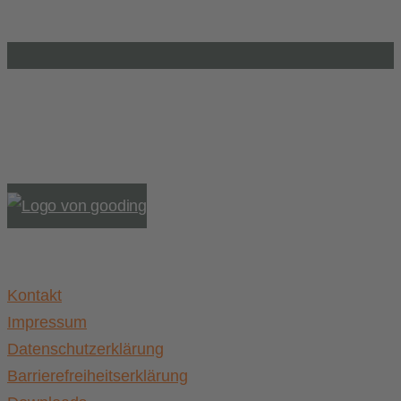
0391 / 244 51 60
Einkaufen und Gutes tun
Unterstütze die .lkj) Sachsen-Anhalt durch deine
Online-Einkäufe. Ganz ohne Mehrkosten.
Kontakt
Impressum
Datenschutzerklärung
Barrierefreiheitserklärung