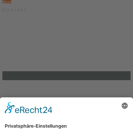
More
Kontakt
.lkj) – Landesvereinigung kulturelle Kinder- und Jugendbildung
Sachsen-Anhalt e. V.
Brandenburger Straße 9
39104 Magdeburg
info@lkj-lsa.de
0391 / 244 51 60
Einkaufen und Gutes tun
Unterstütze die .lkj) Sachsen-Anhalt durch deine
Online-Einkäufe. Ganz ohne Mehrkosten.