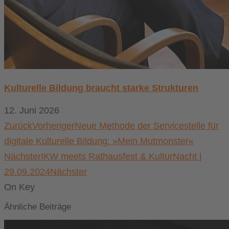
Kulturelle Bildung braucht starke Strukturen
12. Juni 2026
Zurück
Vorheriger
Neue Methode der Servicestelle für
digitale Kulturelle Bildung: »Mein Mutmonster«
Nächster
IKW meets Rathausfest & KulturNacht |
29.09.2024
Nächster
On Key
Ähnliche Beiträge