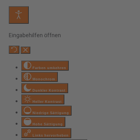
Eingabehilfen öffnen
Farben umkehren
Monochrom
Dunkler Kontrast
Heller Kontrast
Niedrige Sättigung
Hohe Sättigung
Links hervorheben