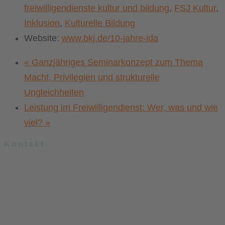
freiwilligendienste kultur und bildung
,
FSJ Kultur
,
Inklusion
,
Kulturelle Bildung
Website:
www.bkj.de/10-jahre-ida
«
Ganzjähriges Seminarkonzept zum Thema
Macht, Privilegien und strukturelle
Ungleichheiten
Leistung im Freiwilligendienst: Wer, was und wie
viel?
»
Kontakt
.lkj) – Landesvereinigung kulturelle Kinder- und Jugendbildung
Sachsen-Anhalt e. V.
Brandenburger Straße 9
39104 Magdeburg
info@lkj-lsa.de