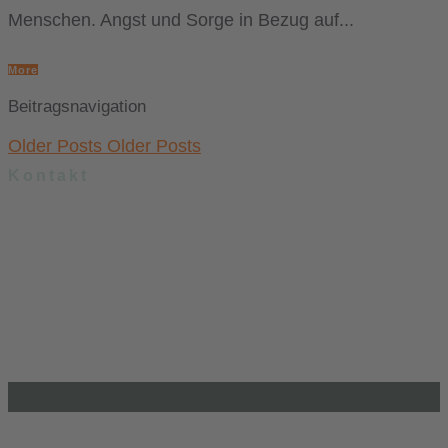
Menschen. Angst und Sorge in Bezug auf...
More
Beitragsnavigation
Older Posts
Older Posts
Kontakt
.lkj) – Landesvereinigung kulturelle Kinder- und Jugendbildung
Sachsen-Anhalt e. V.
Brandenburger Straße 9
39104 Magdeburg
info@lkj-lsa.de
0391 / 244 51 60
Einkaufen und Gutes tun