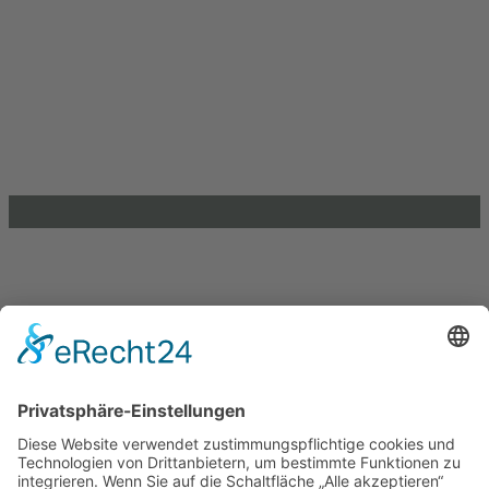
.lkj) – Landesvereinigung kulturelle Kinder- und Jugendbildung
Sachsen-Anhalt e. V.
Brandenburger Straße 9
39104 Magdeburg
info@lkj-lsa.de
0391 / 244 51 60
Einkaufen und Gutes tun
Unterstütze die .lkj) Sachsen-Anhalt durch deine
Online-Einkäufe. Ganz ohne Mehrkosten.