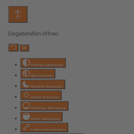
Eingabehilfen öffnen
Farben umkehren
Monochrom
Dunkler Kontrast
Heller Kontrast
Niedrige Sättigung
Hohe Sättigung
Links hervorheben