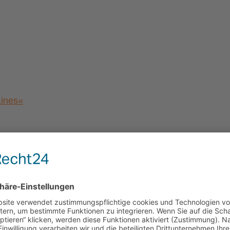
Lines«
a von Magdeburg”
al