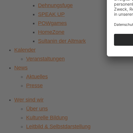
Dehnungsfuge
SPEAK UP
POWgames
HomeZone
Sultanin der Altmark
Kalender
Veranstaltungen
News
Aktuelles
Presse
Wer sind wir
Über uns
Kulturelle Bildung
Leitbild & Selbstdarstellung