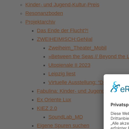
Kinder- und Jugend-Kultur-Preis
Resonanzboden
Projektarchiv
Das Ende der Flucht?!
ZWEIHEIMISCH:GeNial
Zweiheim_Theater_Mobil
»Between the Seas // Beyond the 
Utopienale II 2023
Leipzig liest
Virtuelle Ausstellung: “Der Pasch
Fabulina: Kinder- und Jugendkulturfestiv
Ex Oriente Lux
KIEZ 2.0
SoundLab_MD
Eigene Spuren suchen