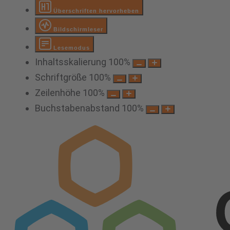
Überschriften hervorheben
Bildschirmleser
Lesemodus
Inhaltsskalierung
100
%
Schriftgröße
100
%
Zeilenhöhe
100
%
Buchstabenabstand
100
%