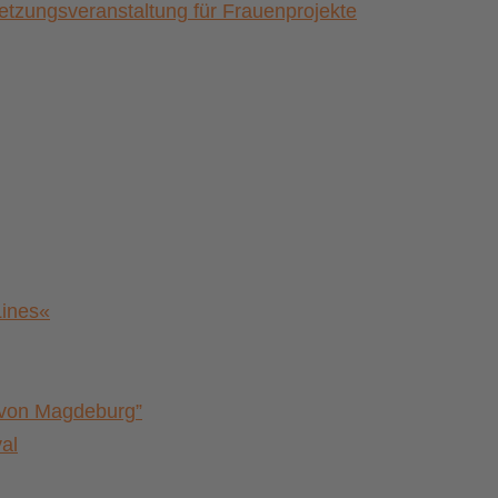
zungsveranstaltung für Frauenprojekte
Lines«
a von Magdeburg”
al