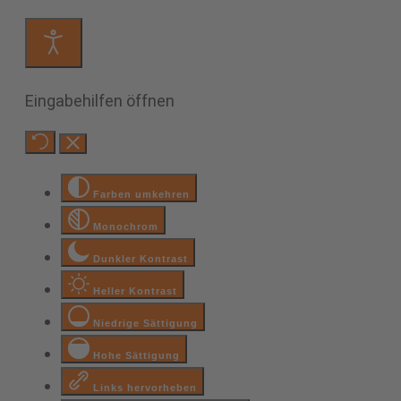
Eingabehilfen öffnen
Farben umkehren
Monochrom
Dunkler Kontrast
Heller Kontrast
Niedrige Sättigung
Hohe Sättigung
Links hervorheben