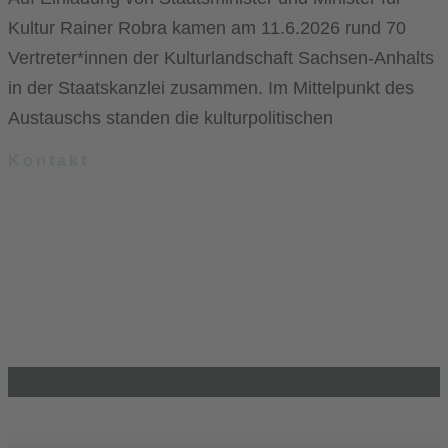
Kultur Rainer Robra kamen am 11.6.2026 rund 70
Vertreter*innen der Kulturlandschaft Sachsen-Anhalts
in der Staatskanzlei zusammen. Im Mittelpunkt des
Austauschs standen die kulturpolitischen
Kontakt
.lkj) – Landesvereinigung kulturelle Kinder- und Jugendbildung
Sachsen-Anhalt e. V.
Brandenburger Straße 9
39104 Magdeburg
info@lkj-lsa.de
0391 / 244 51 60
Einkaufen und Gutes tun