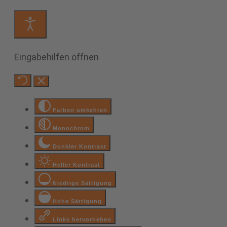
Eingabehilfen öffnen
Farben umkehren
Monochrom
Dunkler Kontrast
Heller Kontrast
Niedrige Sättigung
Hohe Sättigung
Links hervorheben