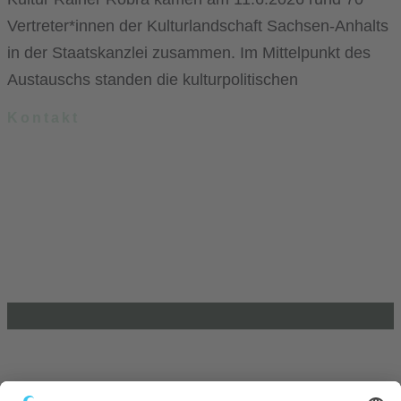
Vertreter*innen der Kulturlandschaft Sachsen-Anhalts
in der Staatskanzlei zusammen. Im Mittelpunkt des
Austauschs standen die kulturpolitischen
Kontakt
.lkj) – Landesvereinigung kulturelle Kinder- und Jugendbildung
Sachsen-Anhalt e. V.
Brandenburger Straße 9
39104 Magdeburg
info@lkj-lsa.de
0391 / 244 51 60
Einkaufen und Gutes tun
Unterstütze die .lkj) Sachsen-Anhalt durch deine