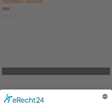
Integration
,
Mobilität
More
Kontakt
.lkj) – Landesvereinigung kulturelle Kinder- und Jugendbildung
Sachsen-Anhalt e. V.
Brandenburger Straße 9
39104 Magdeburg
info@lkj-lsa.de
0391 / 244 51 60
Einkaufen und Gutes tun
Unterstütze die .lkj) Sachsen-Anhalt durch deine
Online-Einkäufe. Ganz ohne Mehrkosten.