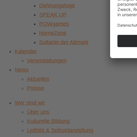
Dehnungsfuge
SPEAK UP
POWgames
HomeZone
Sultanin der Altmark
Kalender
Veranstaltungen
News
Aktuelles
Presse
Wer sind wir
Über uns
Kulturelle Bildung
Leitbild & Selbstdarstellung