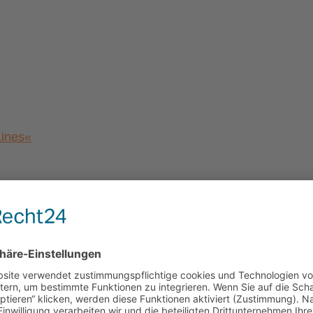
Lines«
a von Magdeburg”
al