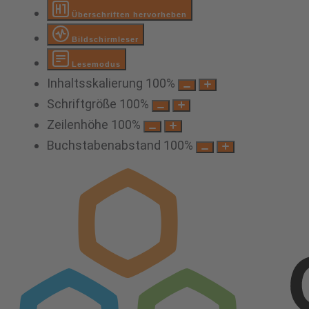
Überschriften hervorheben
Bildschirmleser
Lesemodus
Inhaltsskalierung
100
%
Schriftgröße
100
%
Zeilenhöhe
100
%
Buchstabenabstand
100
%