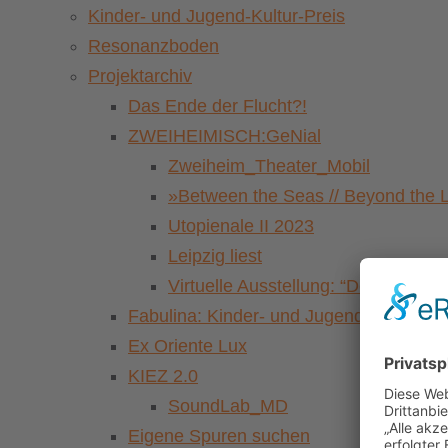
Kinder- und Jugend-Kultur-Preis
Resonanzboden
Projektarchiv
Das Ende der Flucht?!
ZWEIHEIMISCH:GeNial
Zweiheim_Theater_Mobil
»Between the Seas // Beyond the 
Utopienale II 2023
Leipzig liest
Virtuelle Ausstellung: “Der Pasch
Fabulina: Kinder- und Jugendkulturfestiv
Ex Oriente Lux
KIEZ 2.0
SoundLab_MD
Eigene Spuren suchen