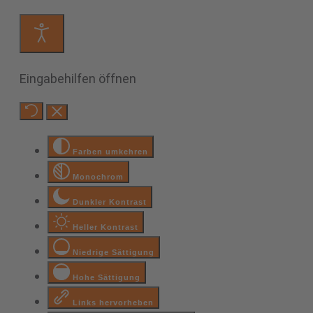
Eingabehilfen öffnen
Farben umkehren
Monochrom
Dunkler Kontrast
Heller Kontrast
Niedrige Sättigung
Hohe Sättigung
Links hervorheben