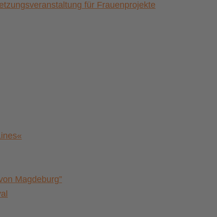
zungsveranstaltung für Frauenprojekte
Lines«
a von Magdeburg”
al