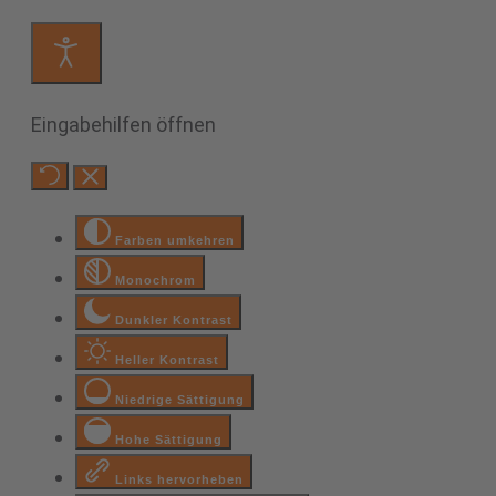
Eingabehilfen öffnen
Farben umkehren
Monochrom
Dunkler Kontrast
Heller Kontrast
Niedrige Sättigung
Hohe Sättigung
Links hervorheben