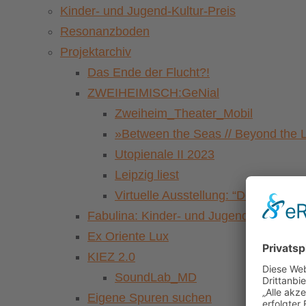
Kinder- und Jugend-Kultur-Preis
Resonanzboden
Projektarchiv
Das Ende der Flucht?!
ZWEIHEIMISCH:GeNial
Zweiheim_Theater_Mobil
»Between the Seas // Beyond the 
Utopienale II 2023
Leipzig liest
Virtuelle Ausstellung: “Der Pasch
Fabulina: Kinder- und Jugendkulturfestiv
Ex Oriente Lux
KIEZ 2.0
SoundLab_MD
Eigene Spuren suchen