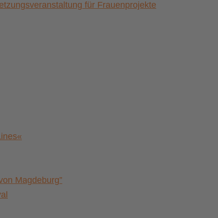
zungsveranstaltung für Frauenprojekte
Lines«
a von Magdeburg”
al