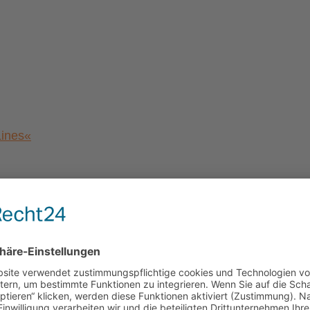
Lines«
a von Magdeburg”
al