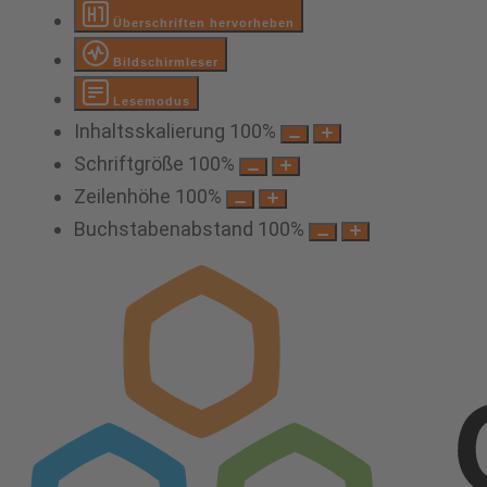
Überschriften hervorheben
Bildschirmleser
Lesemodus
Inhaltsskalierung
100
%
Schriftgröße
100
%
Zeilenhöhe
100
%
Buchstabenabstand
100
%