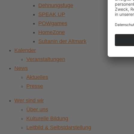
Dehnungsfuge
SPEAK UP
POWgames
HomeZone
Sultanin der Altmark
Kalender
Veranstaltungen
News
Aktuelles
Presse
Wer sind wir
Über uns
Kulturelle Bildung
Leitbild & Selbstdarstellung