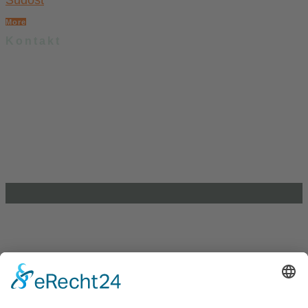
More
Kontakt
.lkj) – Landesvereinigung kulturelle Kinder- und Jugendbildung
Sachsen-Anhalt e. V.
Brandenburger Straße 9
39104 Magdeburg
info@lkj-lsa.de
0391 / 244 51 60
Einkaufen und Gutes tun
Unterstütze die .lkj) Sachsen-Anhalt durch deine
Online-Einkäufe. Ganz ohne Mehrkosten.