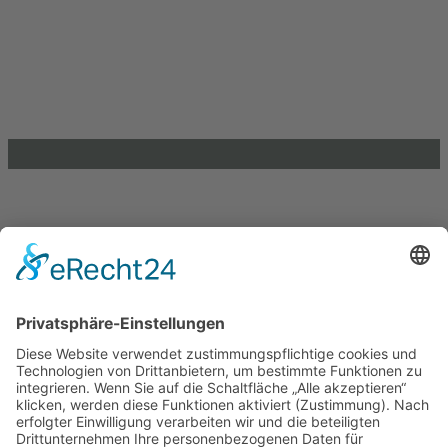
Sachsen-Anhalt e. V.
Brandenburger Straße 9
39104 Magdeburg
info@lkj-lsa.de
0391 / 244 51 60
Einkaufen und Gutes tun
Unterstütze die .lkj) Sachsen-Anhalt durch deine
Online-Einkäufe. Ganz ohne Mehrkosten.
Kontakt