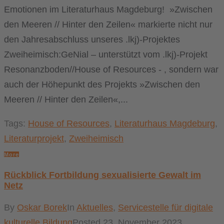
Emotionen im Literaturhaus Magdeburg! »Zwischen
den Meeren // Hinter den Zeilen« markierte nicht nur
den Jahresabschluss unseres .lkj)-Projektes
Zweiheimisch:GeNial – unterstützt vom .lkj)-Projekt
Resonanzboden//House of Resources - , sondern war
auch der Höhepunkt des Projekts »Zwischen den
Meeren // Hinter den Zeilen«,...
Tags:
House of Resources
,
Literaturhaus Magdeburg
,
Literaturprojekt
,
Zweiheimisch
More
Rückblick Fortbildung sexualisierte Gewalt im
Netz
By
Oskar Borek
In
Aktuelles
,
Servicestelle für digitale
kulturelle Bildung
Posted
23. November 2023