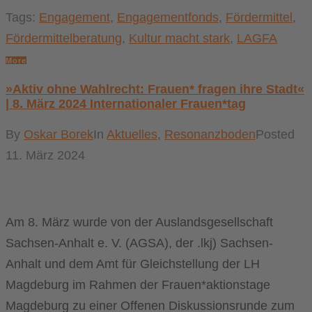
Tags:
Engagement
,
Engagementfonds
,
Fördermittel
,
Fördermittelberatung
,
Kultur macht stark
,
LAGFA
More
»Aktiv ohne Wahlrecht: Frauen* fragen ihre Stadt«
| 8. März 2024 Internationaler Frauen*tag
By
Oskar Borek
In
Aktuelles
,
Resonanzboden
Posted
11. März 2024
Am 8. März wurde von der Auslandsgesellschaft
Sachsen-Anhalt e. V. (AGSA), der .lkj) Sachsen-
Anhalt und dem Amt für Gleichstellung der LH
Magdeburg im Rahmen der Frauen*aktionstage
Magdeburg zu einer Offenen Diskussionsrunde zum