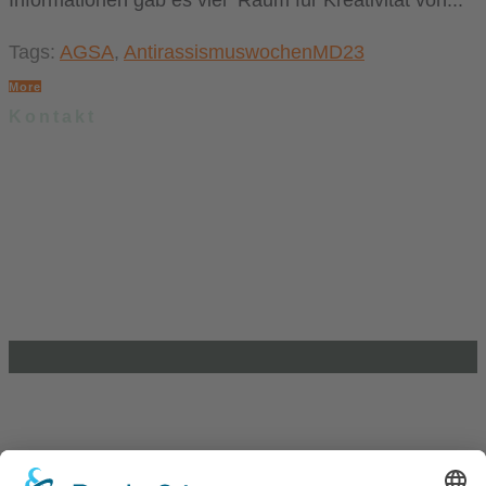
Tags:
AGSA
,
AntirassismuswochenMD23
More
Kontakt
.lkj) – Landesvereinigung kulturelle Kinder- und Jugendbildung
Sachsen-Anhalt e. V.
Brandenburger Straße 9
39104 Magdeburg
info@lkj-lsa.de
0391 / 244 51 60
Einkaufen und Gutes tun
Unterstütze die .lkj) Sachsen-Anhalt durch deine
Online-Einkäufe. Ganz ohne Mehrkosten.