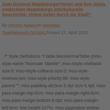
Zwei Dutzend Magdeburger*innen und ihre Gäste
entdeckten Magdeburgs interkulturelle
Geschichte: Orient-Safari durch die Stadt“
By
Ammar Awaniy
In
Aktuelles
,
Zweiheimisch:GENIAL
Posted
27. April 2023
/* Style Definitions */ table.MsoNormalTable {mso-
style-name:"Normale Tabelle"; mso-tstyle-rowband-
size:0; mso-tstyle-colband-size:0; mso-style-
noshow:yes; mso-style-priority:99; mso-style-
parent:""; mso-padding-alt:0cm 5.4pt 0cm 5.4pt; mso-
para-margin-top:0cm; mso-para-margin-right:0cm;
mso-para-margin-bottom:8.0pt; mso-para-margin-
left:0cm; line-height:107%; mso-pagination:widow-