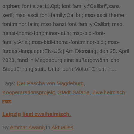
orphan; font-size:11.0pt; font-family:"Calibri",sans-
serif; mso-ascii-font-family:Calibri; mso-ascii-theme-
font:minor-latin; mso-hansi-font-family:Calibri; mso-
hansi-theme-font:minor-latin; mso-bidi-font-
family:Arial; mso-bidi-theme-font:minor-bidi; mso-
fareast-language:EN-US;} Am Dienstag, den 25. April
2023, fand in Magdeburg eine außergewöhnliche
Stadtführung statt. Unter dem Motto "Orient in...
Tags:
Der Pascha von Magdeburg
,
Kooperarationsprojekt
,
Stadt-Safarie
,
Zweiheimisch
More
Leipzig liest zweiheimisch.
By
Ammar Awaniy
In
Aktuelles
,