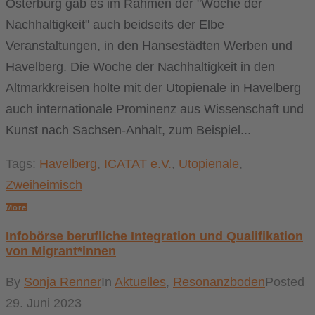
Osterburg gab es im Rahmen der "Woche der
Nachhaltigkeit" auch beidseits der Elbe
Veranstaltungen, in den Hansestädten Werben und
Havelberg. Die Woche der Nachhaltigkeit in den
Altmarkkreisen holte mit der Utopienale in Havelberg
auch internationale Prominenz aus Wissenschaft und
Kunst nach Sachsen-Anhalt, zum Beispiel...
Tags:
Havelberg
,
ICATAT e.V.
,
Utopienale
,
Zweiheimisch
More
Infobörse berufliche Integration und Qualifikation
von Migrant*innen
By
Sonja Renner
In
Aktuelles
,
Resonanzboden
Posted
29. Juni 2023