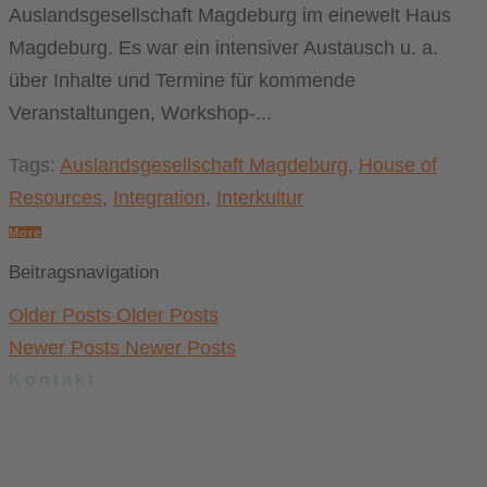
Auslandsgesellschaft Magdeburg im einewelt Haus
Magdeburg. Es war ein intensiver Austausch u. a.
über Inhalte und Termine für kommende
Veranstaltungen, Workshop-...
Tags:
Auslandsgesellschaft Magdeburg
,
House of
Resources
,
Integration
,
Interkultur
More
Beitragsnavigation
Older Posts
Older Posts
Newer Posts
Newer Posts
Kontakt
.lkj) – Landesvereinigung kulturelle Kinder- und Jugendbildung
Sachsen-Anhalt e. V.
Brandenburger Straße 9