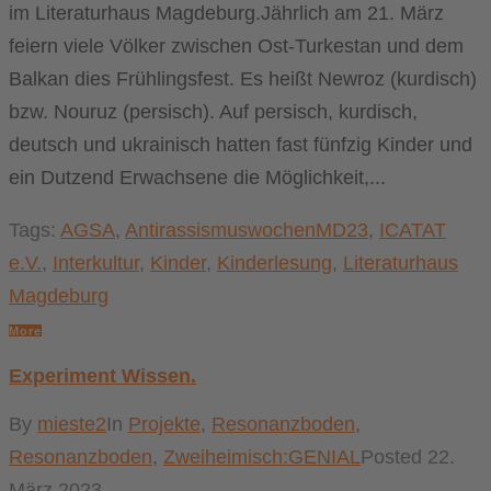
im Literaturhaus Magdeburg.Jährlich am 21. März
feiern viele Völker zwischen Ost-Turkestan und dem
Balkan dies Frühlingsfest. Es heißt Newroz (kurdisch)
bzw. Nouruz (persisch). Auf persisch, kurdisch,
deutsch und ukrainisch hatten fast fünfzig Kinder und
ein Dutzend Erwachsene die Möglichkeit,...
Tags:
AGSA
,
AntirassismuswochenMD23
,
ICATAT
e.V.
,
Interkultur
,
Kinder
,
Kinderlesung
,
Literaturhaus
Magdeburg
More
Experiment Wissen.
By
mieste2
In
Projekte
,
Resonanzboden
,
Resonanzboden
,
Zweiheimisch:GENIAL
Posted
22.
März 2023