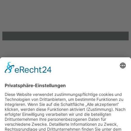
39104 Magdeburg
info@lkj-lsa.de
0391 / 244 51 60
Einkaufen und Gutes tun
Unterstütze die .lkj) Sachsen-Anhalt durch deine
Online-Einkäufe. Ganz ohne Mehrkosten.
Kontakt
Impressum