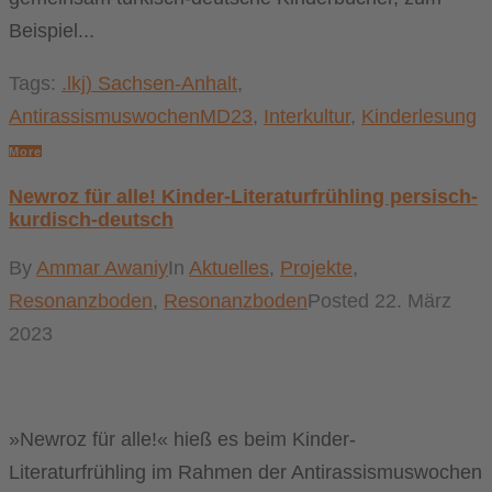
Beispiel...
Tags:
.lkj) Sachsen-Anhalt
,
AntirassismuswochenMD23
,
Interkultur
,
Kinderlesung
More
Newroz für alle! Kinder-Literaturfrühling persisch-
kurdisch-deutsch
By
Ammar Awaniy
In
Aktuelles
,
Projekte
,
Resonanzboden
,
Resonanzboden
Posted
22. März
2023
»Newroz für alle!« hieß es beim Kinder-
Literaturfrühling im Rahmen der Antirassismuswochen